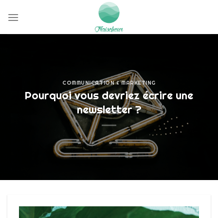
Passer
au
contenu
COMMUNICATION & MARKETING
Pourquoi vous devriez écrire une
newsletter ?