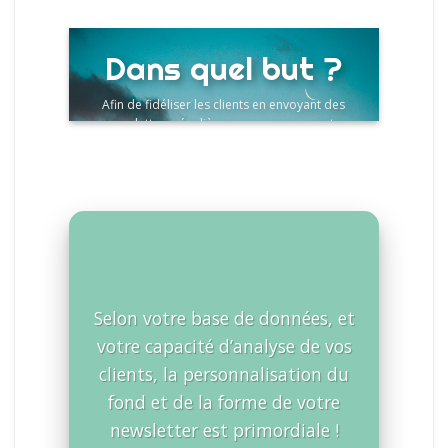
Dans quel but ?
Afin de fidéliser les clients en envoyant des
newsletters régulières, prenez en compte
votre capacité à produire des e-mails.
Assurez une récurrence tout en conservant
de la pertinence dans les informations que
vous partagez.
Selon votre base de données, et
votre capacité d’analyse de vos
clients, la personnalisation du
fond et de la forme de votre
newsletter est primordiale !