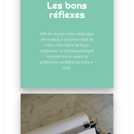
Les bons
réflexes
Afin de réussir votre campagne
d’e-mailing, il est primordial de
créer votre lettre de façon
organisée. Le contenu principal
doit être mis en avant de
préférence au début de votre e-
mail.