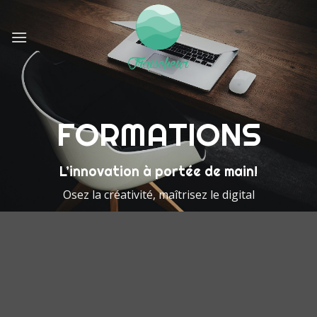
Passer
au
contenu
FORMATIONS
L’innovation à portée de main!
Osez la créativité, maîtrisez le digital