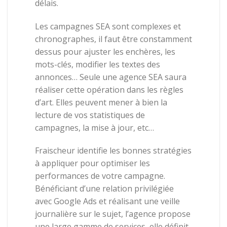
délais.
Les campagnes SEA sont complexes et
chronographes, il faut être constamment
dessus pour ajuster les enchères, les
mots-clés, modifier les textes des
annonces… Seule une agence SEA saura
réaliser cette opération dans les règles
d’art. Elles peuvent mener à bien la
lecture de vos statistiques de
campagnes, la mise à jour, etc…
Fraischeur
identifie
les
bonnes
stratégies
à
appliquer
pour
optimiser
les
performances
de
votre
campagne.
Bénéficiant
d’une
relation
privilégiée
avec
Google
Ads et réalisant une veille
journalière sur le sujet,
l’agence
propose
une
large
gamme
de
services,
elle
définit