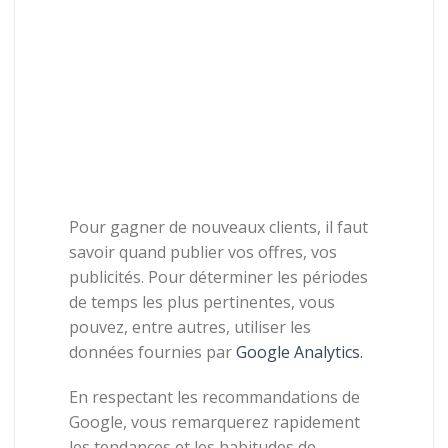
Pour
gagner
de
nouveaux
clients,
il
faut
savoir quand publier vos offres, vos
publicités
.
Pour
déterminer
les
périodes
de
temps
les
plus
pertinentes,
vous
pouvez,
entre
autres,
utiliser
les
données
fournies
par
Google Analytics.
En
respectant
les
recommandations
de
Google,
vous
remarquerez
rapidement
les
tendances
et les habitudes de