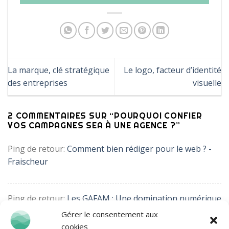
La marque, clé stratégique
Le logo, facteur d’identité
des entreprises
visuelle
2 COMMENTAIRES SUR “
POURQUOI CONFIER
VOS CAMPAGNES SEA À UNE AGENCE ?
”
Ping de retour:
Comment bien rédiger pour le web ? -
Fraischeur
Ping de retour:
Les GAFAM : Une domination numérique
en question face aux alternatives émergentes -
Gérer le consentement aux
Fraischeur
cookies