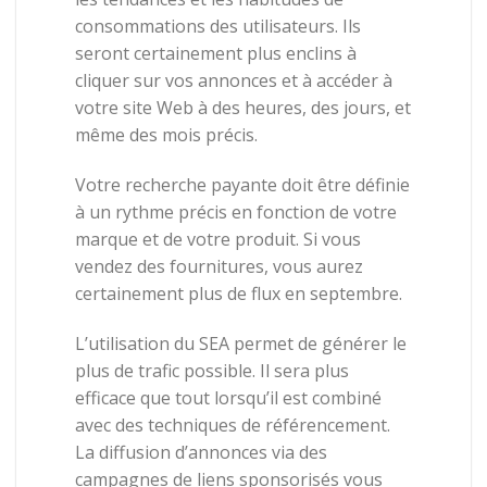
consommations des utilisateurs
.
Ils
seront
certainement
plus
enclins
à
cliquer
sur
vos
annonces
et
à
accéder
à
votre
site
Web
à
des
heures,
des
jours, et
même
des
mois
précis.
Votre
recherche
payante
doit
être
définie
à
un
rythme
précis
en
fonction
de
votre
marque
et
de
votre
produit.
Si
vous
vendez
des
fournitures,
vous
aurez
certainement
plus
de
flux
en
septembre.
L’utilisation
du
SEA
permet
de
générer
le
plus
de
trafic
possible.
Il
sera
plus
efficace
que
tout
lorsqu’il
est
combiné
avec
des
techniques
de
référencement.
La
diffusion
d’annonces
via
des
campagnes
de liens sponsorisés
vous