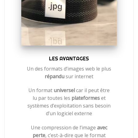
NTS
LES AVANTAGES
trop élevé
Un des formats d’images web le plus
 qualité
de
répandu
sur internet
a qualité de
Un format
universel
car il peut être
e nouvelle
lu par toutes les
plateformes
et
systèmes d’exploitation sans besoin
arents
d’un logiciel externe
ière-plan
Une compression de l’image
avec
perte
, c’est-à-dire que le format