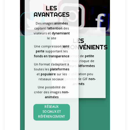
LES
AVANTAGES
Des images
animées
captant l’
attention
des
visiteurs et
dynamisant
le site
LES
INCONVÉNIENTS
Une compression
sans
perte
supportant les
Un format de
petite
fonds en transparence
taille
mais risque de
Un format s’adaptant à
couleurs déformées
toutes les
plateformes
Une utilisation peu
et
populaire
sur les
répandue de GIF
non-
réseaux sociaux
animés
Une possibilité de
créer des images
non-
animées
RÉSEAUX
SOCIAUX ET
RÉFÉRENCEMENT